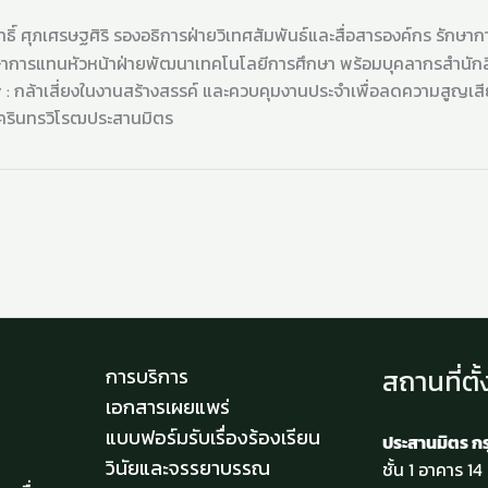
ธิ์ ศุภเศรษฐศิริ รองอธิการฝ่ายวิเทศสัมพันธ์และสื่อสารองค์กร รักษ
าการแทนหัวหน้าฝ่ายพัฒนาเทคโนโลยีการศึกษา พร้อมบุคลากรสำนักสื่อ
y : กล้าเสี่ยงในงานสร้างสรรค์ และควบคุมงานประจำเพื่อลดความสู
ีนครินทรวิโรฒประสานมิตร
สถานที่ตั้
การบริการ
เอกสารเผยแพร่
แบบฟอร์มรับเรื่องร้องเรียน
ประสานมิตร ก
วินัยและจรรยาบรรณ
ชั้น 1 อาคาร 1