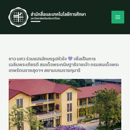
Skip
to
content
ชาว มศว ร่วมแปรอักษรรูปหัวใจ
เพื่อเป็นการ
เฉลิมพระเกียรติ สมเด็จพระกนิษฐาธิราชเจ้า กรมสมเด็จพระ
เทพรัตนราชสุดาฯ สยามบรมราชกุมารี