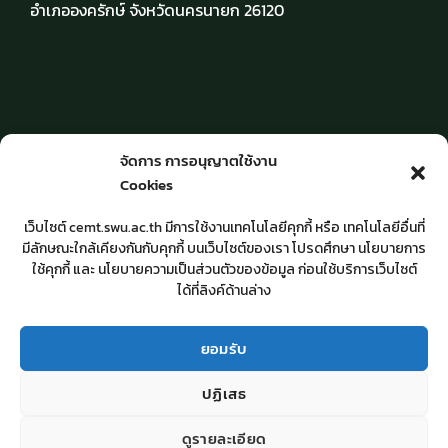
อำเภอองครักษ์ จังหวัดนครนายก 26120
จัดการ การอนุญาตใช้งาน
วัน-เวลาให้บริการ
Cookies
จันทร์ – ศุกร์ เวลา 8.30 – 16.30 น.
เว็บไซต์ cemt.swu.ac.th มีการใช้งานเทคโนโลยีคุกกี้ หรือ เทคโนโลยีอื่นที่
มีลักษณะใกล้เคียงกันกับคุกกี้ บนเว็บไซต์ของเรา โปรดศึกษา นโยบายการ
ปิดวันหยุดราชการ
ใช้คุกกี้ และ นโยบายความเป็นส่วนตัวของข้อมูล ก่อนใช้บริการเว็บไซต์
และวันหยุดนักขัตฤกษ์
ได้ที่ลิงค์ด้านล่าง
ยอมรับ
ปฏิเสธ
ลิขสิทธิ์ © 2026 สำนักสื่อและเทคโนโลยีการศึกษา : มหาวิทยาลัย
ดูรายละเอียด
ศรีนครินทรวิโรฒ
ติดต่อเรา