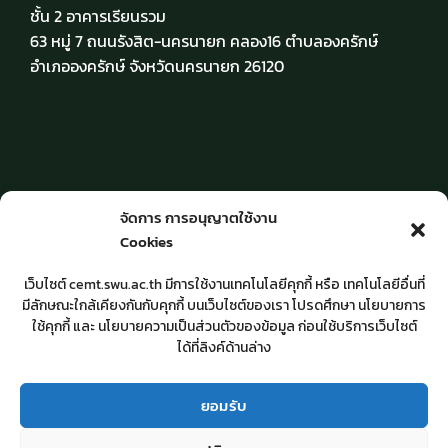
ชั้น 2 อาคารเรียนรวม
63 หมู่ 7 ถนนรังสิต-นครนายก คลอง16 ตำบลองครักษ์
อำเภอองครักษ์ จังหวัดนครนายก 26120
วัน-เวลาให้บริการ
จัดการ การอนุญาตใช้งาน
Cookies
จันทร์ – ศุกร์ เวลา 8.30 – 16.30 น.
เว็บไซต์ cemt.swu.ac.th มีการใช้งานเทคโนโลยีคุกกี้ หรือ เทคโนโลยีอื่นที่
มีลักษณะใกล้เคียงกันกับคุกกี้ บนเว็บไซต์ของเรา โปรดศึกษา นโยบายการ
ปิดวันหยุดราชการ
ใช้คุกกี้ และ นโยบายความเป็นส่วนตัวของข้อมูล ก่อนใช้บริการเว็บไซต์
และวันหยุดนักขัตฤกษ์
ได้ที่ลิงค์ด้านล่าง
ยอมรับ