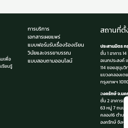
สถานที่ตั้
การบริการ
เอกสารเผยแพร่
แบบฟอร์มรับเรื่องร้องเรียน
ประสานมิตร ก
วินัยและจรรยาบรรณ
ชั้น 1 อาคาร 1
มเพื่อ
แบบสอบถามออนไลน์
อเนกประสงค์ เ
รียนรู้
114 ซอยสุขุมวิ
แขวงคลองเตย
กรุงเทพฯ 1011
อ
งครักษ์ จ.น
ชั้น 2 อาคารเร
63 หมู่ 7 ถนน
คลอง16 ตำบลอ
องครักษ์ จังห