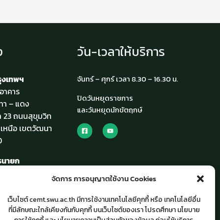
ง
วัน-เวลาให้บริการ
รุงเทพฯ
จันทร์ – ศุกร์ เวลา 8.30 – 16.30 น.
4 อาคาร
ปิดวันหยุดราชการ
ทา – แดง
และวันหยุดนักขัตฤกษ์
ท 23 ถนนสุขุมวิท
เหนือ เขตวัฒนา
0
ครนายก
ียนรวม
จัดการ การอนุญาตใช้งาน Cookies
รังสิต-นครนายก
งครักษ์ อำเภอ
เว็บไซต์ cemt.swu.ac.th มีการใช้งานเทคโนโลยีคุกกี้ หรือ เทคโนโลยีอื่น
วัดนครนายก 26120
ที่มีลักษณะใกล้เคียงกันกับคุกกี้ บนเว็บไซต์ของเรา โปรดศึกษา นโยบาย