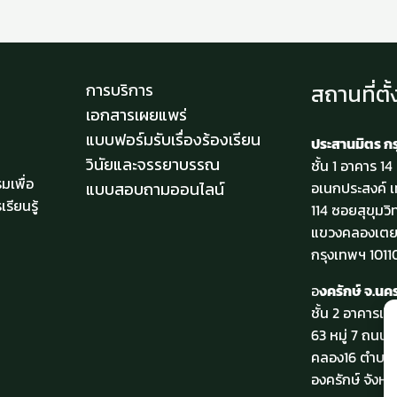
สถานที่ตั้
การบริการ
เอกสารเผยแพร่
แบบฟอร์มรับเรื่องร้องเรียน
ประสานมิตร ก
วินัยและจรรยาบรรณ
ชั้น 1 อาคาร 1
มเพื่อ
แบบสอบถามออนไลน์
อเนกประสงค์ เ
รียนรู้
114 ซอยสุขุมวิ
แขวงคลองเตย
กรุงเทพฯ 1011
อ
งครักษ์ จ.น
ชั้น 2 อาคารเร
63 หมู่ 7 ถนน
คลอง16 ตำบลอ
องครักษ์ จังห