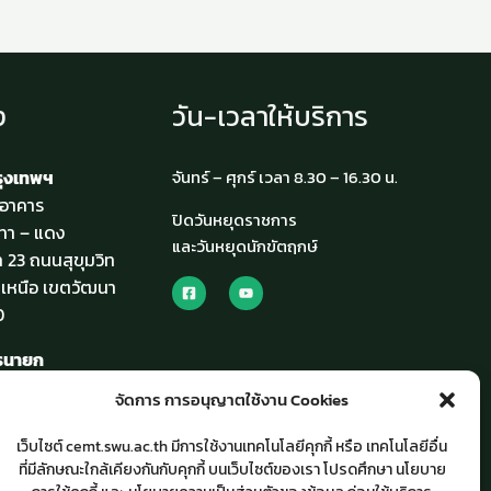
ง
วัน-เวลาให้บริการ
รุงเทพฯ
จันทร์ – ศุกร์ เวลา 8.30 – 16.30 น.
4 อาคาร
ปิดวันหยุดราชการ
ทา – แดง
และวันหยุดนักขัตฤกษ์
ท 23 ถนนสุขุมวิท
เหนือ เขตวัฒนา
0
ครนายก
ียนรวม
จัดการ การอนุญาตใช้งาน Cookies
รังสิต-นครนายก
งครักษ์ อำเภอ
เว็บไซต์ cemt.swu.ac.th มีการใช้งานเทคโนโลยีคุกกี้ หรือ เทคโนโลยีอื่น
วัดนครนายก 26120
ที่มีลักษณะใกล้เคียงกันกับคุกกี้ บนเว็บไซต์ของเรา โปรดศึกษา นโยบาย