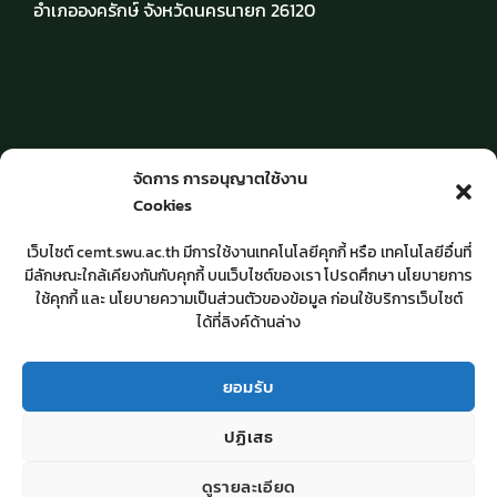
อำเภอองครักษ์ จังหวัดนครนายก 26120
วัน-เวลาให้บริการ
จัดการ การอนุญาตใช้งาน
Cookies
จันทร์ – ศุกร์ เวลา 8.30 – 16.30 น.
เว็บไซต์ cemt.swu.ac.th มีการใช้งานเทคโนโลยีคุกกี้ หรือ เทคโนโลยีอื่นที่
มีลักษณะใกล้เคียงกันกับคุกกี้ บนเว็บไซต์ของเรา โปรดศึกษา นโยบายการ
ปิดวันหยุดราชการ
ใช้คุกกี้ และ นโยบายความเป็นส่วนตัวของข้อมูล ก่อนใช้บริการเว็บไซต์
และวันหยุดนักขัตฤกษ์
ได้ที่ลิงค์ด้านล่าง
ยอมรับ
ปฏิเสธ
ลิขสิทธิ์ © 2026 สำนักสื่อและเทคโนโลยีการศึกษา : มหาวิทยาลัย
ดูรายละเอียด
ศรีนครินทรวิโรฒ
ติดต่อเรา