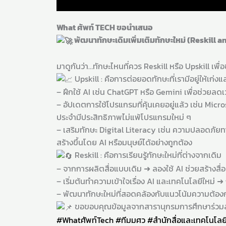
What ศัพท์ TECH ขอนำเสนอ
พัฒนาทักษะเดิมเพิ่มเติมทักษะใหม่ (Reskill a
มาดูกันว่า…ทักษะไหนที่ควร Reskill หรือ Upskill เพื
Upskill : คือการต่อยอดทักษะที่เรามีอยู่ให้เก่งแ
– ฝึกใช้ AI เช่น ChatGPT หรือ Gemini เพื่อช่วยลด
– อัปเดตการใช้โปรแกรมที่คุ้นเคยอยู่แล้ว เช่น Micro
ประจำมีประสิทธิภาพไม่แพ้โปรแกรมใหม่ ๆ
– เสริมทักษะ Digital Literacy เช่น ความปลอดภัยทาง
สร้างขึ้นโดย AI หรือมนุษย์ได้อย่างถูกต้อง
Reskill : คือการเรียนรู้ทักษะใหม่ที่ต่างจากเดิม
– จากการผลิตสื่อแบบเดิม ➜ ลองใช้ AI ช่วยสร้างสื่
– เริ่มต้นทำความเข้าใจเรื่อง AI และเทคโนโลยีใหม่
– พัฒนาทักษะใหม่ที่สอดคล้องกับแนวโน้มความต้อง
ขอขอบคุณข้อมูลจากสารานุกรมการศึกษาร่วมสม
#Whatศัพท์Tech
#ทีมมศว
#สำนักสื่อและเทคโนโลย