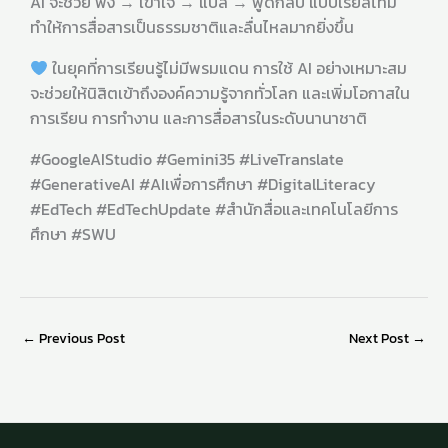
AI จะช่วย ฟัง → เข้าใจ → แปล → พูดกลับ แบบเรียลไทม์
ทำให้การสื่อสารเป็นธรรมชาติและลื่นไหลมากยิ่งขึ้น
ในยุคที่การเรียนรู้ไม่มีพรมแดน การใช้ AI อย่างเหมาะสม
จะช่วยให้นิสิตเข้าถึงองค์ความรู้จากทั่วโลก และเพิ่มโอกาสใน
การเรียน การทำงาน และการสื่อสารในระดับนานาชาติ
#GoogleAIStudio #Gemini35 #LiveTranslate
#GenerativeAI #AIเพื่อการศึกษา #DigitalLiteracy
#EdTech #EdTechUpdate #สำนักสื่อและเทคโนโลยีการ
ศึกษา #SWU
←
Previous Post
Next Post
→