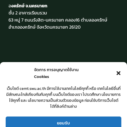
อ
งครักษ์ จ.นครนายก
ชั้น 2 อาคารเรียนรวม
63 หมู่ 7 ถนนรังสิต-นครนายก คลอง16 ตำบลองครักษ์
อำเภอองครักษ์ จังหวัดนครนายก 26120
วัน-เวลาให้บริการ
จัดการ การอนุญาตใช้งาน
Cookies
จันทร์ – ศุกร์ เวลา 8.30 – 16.30 น.
เว็บไซต์ cemt.swu.ac.th มีการใช้งานเทคโนโลยีคุกกี้ หรือ เทคโนโลยีอื่นที่
มีลักษณะใกล้เคียงกันกับคุกกี้ บนเว็บไซต์ของเรา โปรดศึกษา นโยบายการ
ปิดวันหยุดราชการ
ใช้คุกกี้ และ นโยบายความเป็นส่วนตัวของข้อมูล ก่อนใช้บริการเว็บไซต์
และวันหยุดนักขัตฤกษ์
ได้ที่ลิงค์ด้านล่าง
ยอมรับ