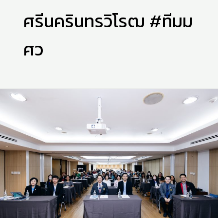
ศรีนครินทรวิโรฒ #ทีมม
ศว
บุคลากร
สำ
นัก
สื่อฯ
ได้
เข้า
ร่วม
โครงการ
ส่ง
เสริม
คุณธรรม