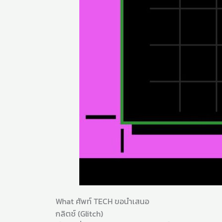
What ศัพท์ TECH ขอนำเสนอ
กลิตช์ (Glitch)