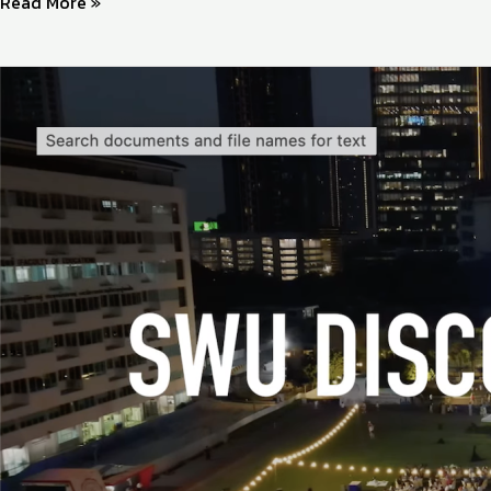
Read More »
วิดีโอ
บรรยากาศ
งาน
SWU
DISCO
NIGHT
PARTY
2025