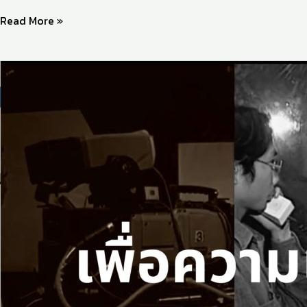
Read More »
30
ปี
แห่ง
สำนัก
สื่อ
และ
เทคโนโลยี
การ
ศึกษา
มศว