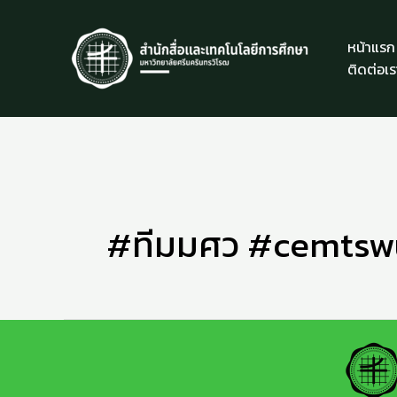
Skip
to
หน้าแรก
content
ติดต่อเร
#ทีมมศว #cemtsw
เคล็ด(ไม่)ลับ
ออกแบบ
“สไลด์