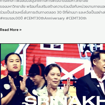
การศึกษา เพื่อสนับสนุนทิศทางการพัฒนาของมหาวิทยาลัย สำนักสื่อฯ
ของมหาวิทยาลัย พร้อมทั้งเสริมสร้างความร่วมมือกับหน่วยงานภายนอก
ร่วมเป็นส่วนหนึ่งในการเดินทางตลอด 30 ปีที่ผ่านมา และหวังเป็นอย่างย
#ครบรอบ30ปี #CEMT30thAnniversary #CEMT30th
Read More »
Highlight
งาน
เลี้ยง
สวัสดี
ปี
ใหม่
SWU
FARM
PARTY
2025