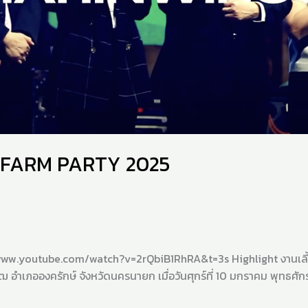
SWU FARM PARTY 2025
/www.youtube.com/watch?v=2rQbiB1RhRA&t=3s Highlight งานเลี้ย
ำเภอองครักษ์ จังหวัดนครนายก เมื่อวันศุกร์ที่ 10 มกราคม พุทธศั