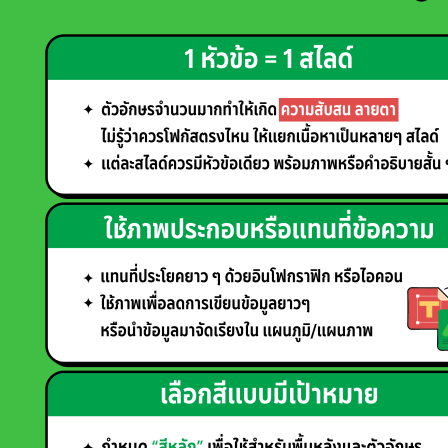
นำ
เสนอ”
ให้
น่า
สนใจ!