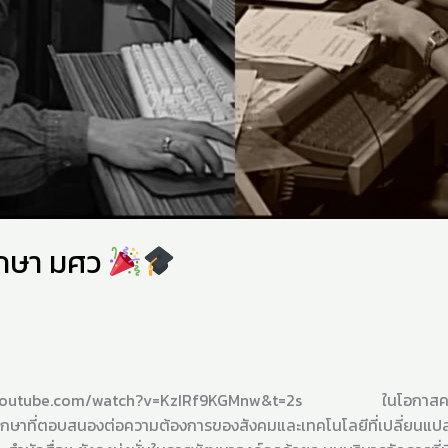
ศึกษา มศว
youtube.com/watch?v=KzIRf9KGMnw&t=2s ในโอกาสครบรอบ 30 ปี
ารศึกษาที่ตอบสนองต่อความต้องการของสังคมและเทคโนโลยีที่เปลี่ยนแปล