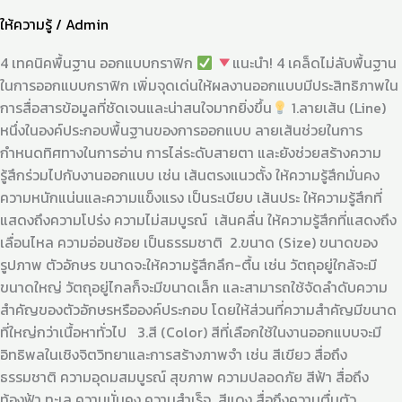
ให้ความรู้
/
Admin
4 เทคนิคพื้นฐาน ออกแบบกราฟิก
แนะนำ! 4 เคล็ดไม่ลับพื้นฐาน
ในการออกแบบกราฟิก เพิ่มจุดเด่นให้ผลงานออกแบบมีประสิทธิภาพใน
การสื่อสารข้อมูลที่ชัดเจนและน่าสนใจมากยิ่งขึ้น
1.ลายเส้น (Line)
หนึ่งในองค์ประกอบพื้นฐานของการออกแบบ ลายเส้นช่วยในการ
กำหนดทิศทางในการอ่าน การไล่ระดับสายตา และยังช่วยสร้างความ
รู้สึกร่วมไปกับงานออกแบบ เช่น เส้นตรงแนวตั้ง ให้ความรู้สึกมั่นคง
ความหนักแน่นและความแข็งแรง เป็นระเบียบ เส้นประ ให้ความรู้สึกที่
แสดงถึงความโปร่ง ความไม่สมบูรณ์ เส้นคลื่น ให้ความรู้สึกที่แสดงถึง
เลื่อนไหล ความอ่อนช้อย เป็นธรรมชาติ 2.ขนาด (Size) ขนาดของ
รูปภาพ ตัวอักษร ขนาดจะให้ความรู้สึกลึก-ตื้น เช่น วัตถุอยู่ใกล้จะมี
ขนาดใหญ่ วัตถุอยู่ไกลก็จะมีขนาดเล็ก และสามารถใช้จัดลำดับความ
สำคัญของตัวอักษรหรือองค์ประกอบ โดยให้ส่วนที่ความสำคัญมีขนาด
ที่ใหญ่กว่าเนื้อหาทั่วไป 3.สี (Color) สีที่เลือกใช้ในงานออกแบบจะมี
อิทธิพลในเชิงจิตวิทยาและการสร้างภาพจำ เช่น สีเขียว สื่อถึง
ธรรมชาติ ความอุดมสมบูรณ์ สุขภาพ ความปลอดภัย สีฟ้า สื่อถึง
ท้องฟ้า ทะเล ความมั่นคง ความสำเร็จ สีแดง สื่อถึงความตื่นตัว