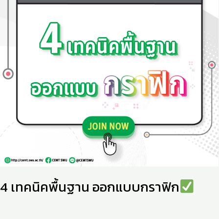
ออกแบบ
กราฟิก
4 เทคนิคพื้นฐาน ออกแบบกราฟิก