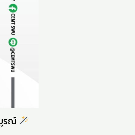
บูรณ์