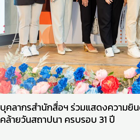
ใน
โอกาส
วัน
คล้าย
วัน
สถาปนา
ครบ
รอบ
31
ปี
บุคลากรสำนักสื่อฯ ร่วมแสดงความยิน
คล้ายวันสถาปนา ครบรอบ 31 ปี