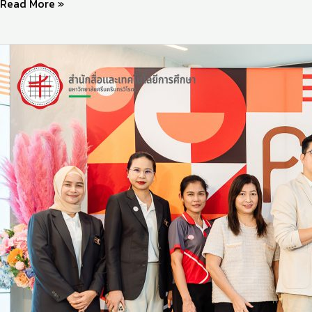
Read More »
บุคลากร
สำ
นัก
สื่อฯ
ร่วม
แสดง
ความ
ยินดี
กับ
คณะ
ศิลปกรรม
ศาสตร์
มหาวิทยาลัย
ศรีนครินทรวิโรฒ
เนื่อง