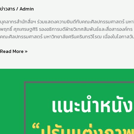
ข่าวสาร
/
Admin
บุคลากรสำนักสื่อฯ ร่วมแสดงความยินดีกับคณะศิลปกรรมศาสตร์ มหาวิท
พฤทธิ์ ศุภเศรษฐศิริ รองอธิการบดีฝ่ายวิเทศสัมพันธ์และสื่อสารองค
คณะศิลปกรรมศาสตร์ มหาวิทยาลัยศรีนครินทรวิโรฒ เนื่องในโอกาสว
Read More »
ปรับ
แต่ง
ภาพถ่าย
อย่าง
มือ
อาชีพ
ด้วย
Lightroom