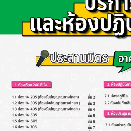
ห้องเรียน
และ
ห้อง
ปฏิบัติ
การ
ของ
สำ
นัก
สื่อฯ