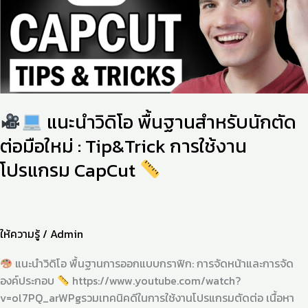
นำ
วิดิ
โอ
พื้น
ฐาน
สำหรับ
นัก
แนะนำวิดิโอ พื้นฐานสำหรับนักตัด
ตัด
ต่อ
ต่อมือใหม่ : Tip&Trick การใช้งาน
มือ
โปรแกรม CapCut
ใหม่
:
Tip&Trick
การ
ให้ความรู้
/
Admin
ใช้
งาน
แนะนำวิดิโอ พื้นฐานการออกแบบกราฟิก: การจัดหน้าและการจัด
โปรแกรม
องค์ประกอบ
https://www.youtube.com/watch?
CapCut
v=ol7PQ_arWPgรวมเทคนิคดีในการใช้งานโปรแกรมตัดต่อ เนื้อหา