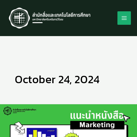
Skip
to
content
October 24, 2024
Storytelling
with
data