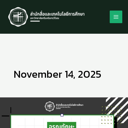
Skip
to
content
November 14, 2025
What
ศัพท์
TECH
ขอ