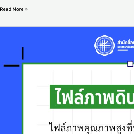
Read More »
What
ศัพท์
TECH
ขอ
นำ
เสนอ
ไฟล์
ภาพ
ดิบ
(RAW
file)