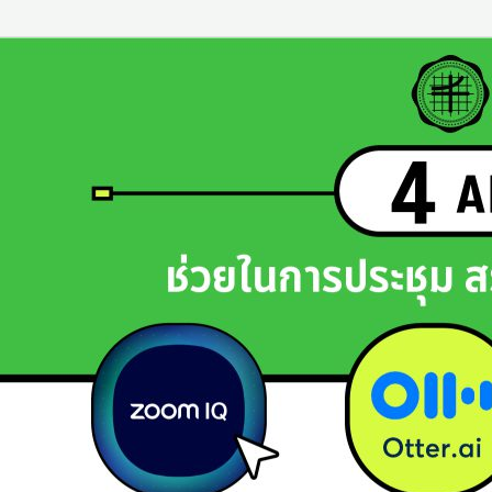
ประชุม
อย่าง
โปร
ด้วย
AI
แนะนำ
4
AI
ช่วย
ใน
การ
ประชุม